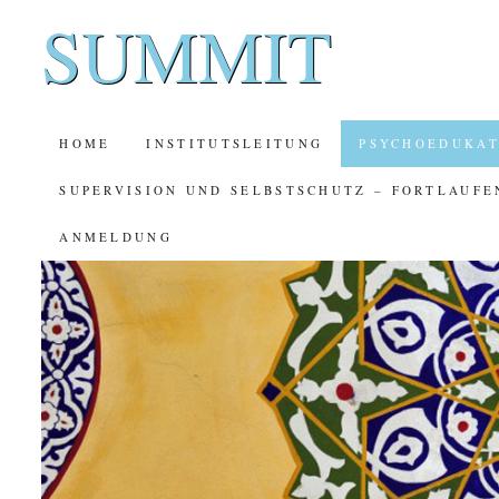
SUMMIT
SKIP
HOME
INSTITUTSLEITUNG
PSYCHOEDUKAT
TO
SUPERVISION UND SELBSTSCHUTZ – FORTLAUFE
CONTENT
ANMELDUNG